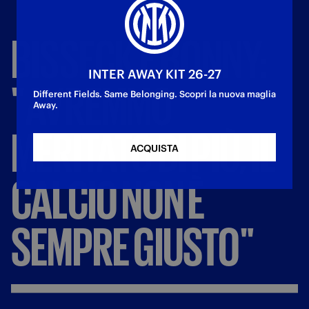
BISSECK
E
BONNY:
INTER AWAY KIT 26-27
"AVREMMO
Different Fields. Same Belonging. Scopri la nuova maglia
Away.
MERITATO
DI
PIÙ,
IL
ACQUISTA
CALCIO
NON
È
SEMPRE
GIUSTO"