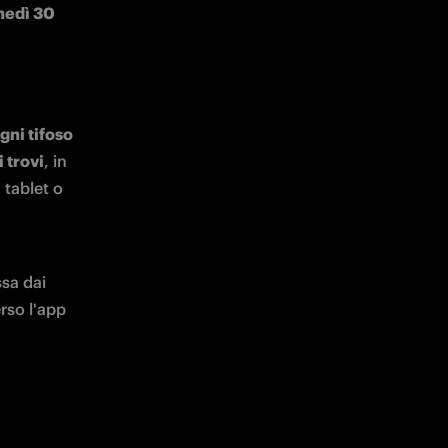
edì 30 
gni tifoso 
 trovi
, in 
tablet o 
sa dai 
rso l'app 