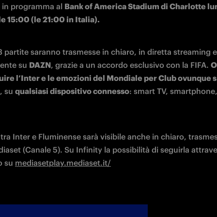
è in programma al 
Bank of America Stadium di Charlotte lun
e 15:00 (le 21:00 in Italia). 
3 partite saranno trasmesse in chiaro, in diretta streaming e 
ente su 
DAZN
, grazie a un accordo esclusivo con la FIFA. 
O
uire l’Inter e le emozioni del Mondiale per Club ovunque si
, su 
qualsiasi dispositivo connesso
: smart TV, smartphone, 
 tra Inter e Fluminense sarà visibile anche in chiaro, trasmes
iaset (Canale 5). Su Infinity la possibilità di seguirla attrave
o su 
mediasetplay.mediaset.it/