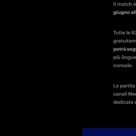
Il match 
giugno all
Tutte le 6
gratuitam
potrà seg
più lingue
console.
La partita
canali Med
dedicata 