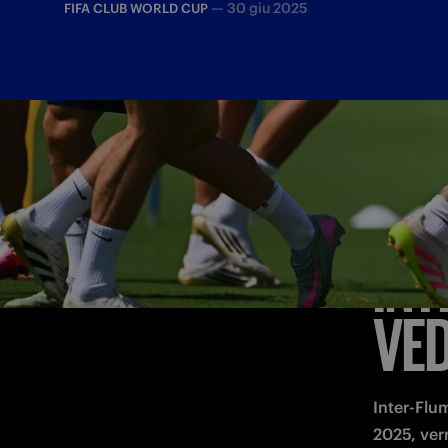
—
30 giu 2025
FIFA CLUB WORLD CUP
INT
VED
Inter-Flum
2025, verr