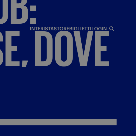
UB:
I
E,
DOVE
INTERISTA
STORE
BIGLIETTI
LOGIN