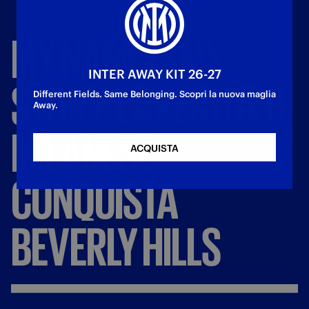
MY
NAME
IS
MY
INTER AWAY KIT 26-27
STORY:
L’APERITIVO
Different Fields. Same Belonging. Scopri la nuova maglia
Away.
MILANESE
ACQUISTA
CONQUISTA
BEVERLY
HILLS