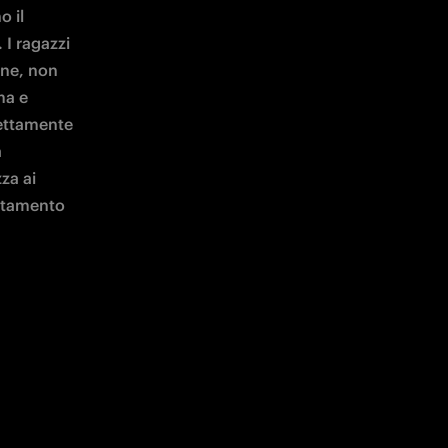
 il 
I ragazzi 
ne, non 
a e 
rettamente 
 
a ai 
ntamento 