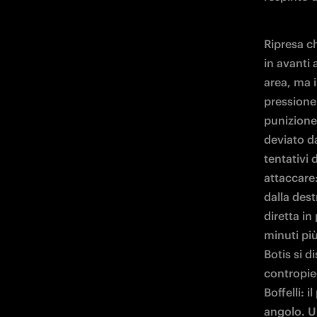
Ripresa ch
in avanti 
area, ma i
pressione 
punizione 
deviato d
tentativi 
attaccare:
dalla dest
diretta i
minuti più
Botis si d
contropied
Boffelli: 
angolo. U