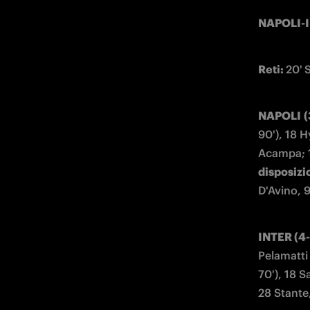
NAPOLI-I
Reti: 
20'
S
NAPOLI
(
90'), 18 H
Acampa; 15
disposizi
D'Avino, 
INTER (4-
Pelamatti 
70'), 18 Sa
28 Stante