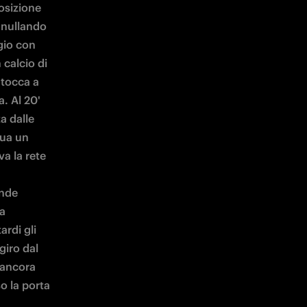
osizione 
nnullando 
io con 
calcio di 
 tocca a 
. Al 20' 
 dalle 
tua un 
a la rete 
nde 
a 
rdi gli 
iro dal 
 ancora 
o la porta 