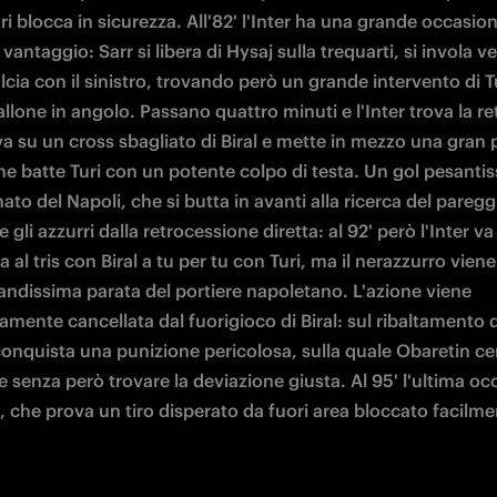
ri blocca in sicurezza. All'82' l'Inter ha una grande occasion
 vantaggio: Sarr si libera di Hysaj sulla trequarti, si invola ver
lcia con il sinistro, trovando però un grande intervento di Tu
allone in angolo. Passano quattro minuti e l'Inter trova la rete
va su un cross sbagliato di Biral e mette in mezzo una gran p
he batte Turi con un potente colpo di testa. Un gol pesantis
ato del Napoli, che si butta in avanti alla ricerca del paregg
 gli azzurri dalla retrocessione diretta: al 92' però l'Inter va 
a al tris con Biral a tu per tu con Turi, ma il nerazzurro vien
andissima parata del portiere napoletano. L'azione viene 
mente cancellata dal fuorigioco di Biral: sul ribaltamento di
nquista una punizione pericolosa, sulla quale Obaretin cer
e senza però trovare la deviazione giusta. Al 95' l'ultima oc
 che prova un tiro disperato da fuori area bloccato facilme