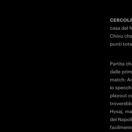
CERCOLA 
casa del N
Chivu che
punti total
Partita ch
dalle prim
match: Ac
lo specchi
playout co
troverebb
Hysaj, ma 
del Napoli
facilmente