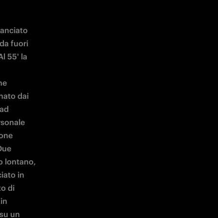
anciato 
da fuori 
 55' la 
e 
ato dai 
ad 
sonale 
one 
Due 
o lontano, 
iato in 
o di 
in 
su un 