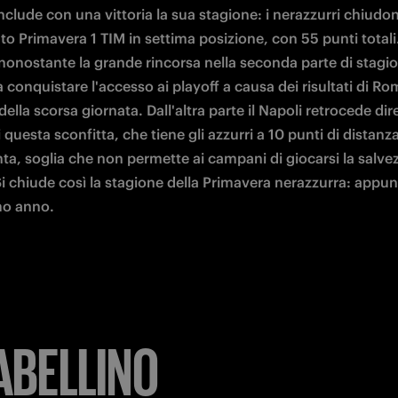
nclude con una vittoria la sua stagione: i nerazzurri chiudono
 Primavera 1 TIM in settima posizione, con 55 punti totali. 
 nonostante la grande rincorsa nella seconda parte di stagio
 conquistare l'accesso ai playoff a causa dei risultati di Rom
ella scorsa giornata. Dall'altra parte il Napoli retrocede di
 questa sconfitta, che tiene gli azzurri a 10 punti di distanza
nta, soglia che non permette ai campani di giocarsi la salvezz
Si chiude così la stagione della Primavera nerazzurra: appu
mo anno.
TABELLINO