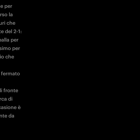
e per 
so la 
ri che 
 del 2-1: 
alla per 
simo per 
io che 
e fermato 
 fronte 
ca di 
casione è 
nte da 