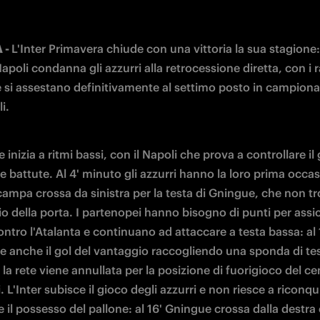
- 
L'Inter Primavera chiude con una vittoria la sua stagione: il
apoli condanna gli azzurri alla retrocessione diretta, con i ra
 si assestano definitivamente al settimo posto in campiona
i.
e inizia a ritmi bassi, con il Napoli che prova a controllare il 
e battute. Al 4' minuto gli azzurri hanno la loro prima occas
ampa crossa da sinistra per la testa di Gningue, che non tr
o della porta. I partenopei hanno bisogno di punti per assicur
ntro l'Atalanta e continuano ad attaccare a testa bassa: al 1
e anche il gol del vantaggio raccogliendo una sponda di test
la rete viene annullata per la posizione di fuorigioco del cen
. L'Inter subisce il gioco degli azzurri e non riesce a riconqui
 il possesso del pallone: al 16' Gningue crossa dalla destra e