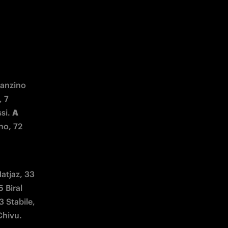
ranzino 
 7 
si. 
A 
o, 72 
atjaz, 33 
Biral 
 Stabile, 
Chivu. 