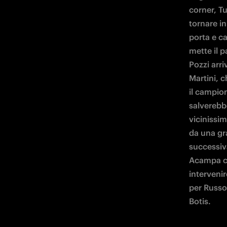
corner, Tu
tornare in
porta e ca
mette il p
Pozzi arri
Martini, c
il campion
salverebbe
vicinissim
da una gr
successiva
Acampa co
intervenir
per Russo,
Botis.