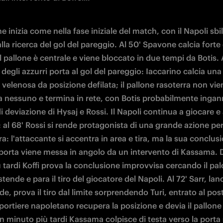
e inizia come nella fase iniziale del match, con il Napoli sbil
alla ricerca del gol del pareggio. Al 50' Spavone calcia forte 
l pallone è centrale e viene bloccato in due tempi da Botis. Al
degli azzurri porta al gol del pareggio: Iaccarino calcia una 
velenosa da posizione defilata; il pallone rasoterra non vien
a nessuno e termina in rete, con Botis probabilmente ingann
di deviazione di Hysaj e Rossi. Il Napoli continua a giocare e 
 al 68' Rossi si rende protagonista di una grande azione per
ra: l'attaccante si accentra in area e tira, ma la sua conclusi
n porta viene messa in angolo da un intervento di Kassama. 
 tardi Koffi prova la conclusione improvvisa cercando il pal
istende e para il tiro del giocatore del Napoli. Al 72' Sarr, lanc
e, prova il tiro dal limite sorprendendo Turi, entrato al post
il portiere napoletano recupera la posizione e devia il pallone 
n minuto più tardi Kassama colpisce di testa verso la porta 