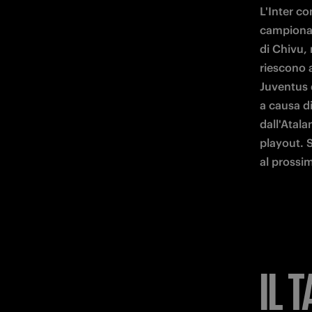
L'Inter co
campionato
di Chivu,
riescono a
Juventus d
a causa di
dall'Atala
playout. 
al prossi
IL 