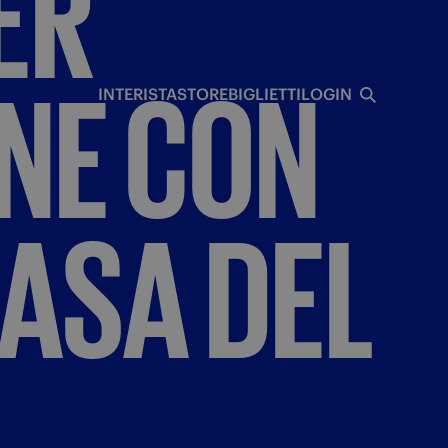
ER
I
NE
CON
INTERISTA
STORE
BIGLIETTI
LOGIN
ASA
DEL