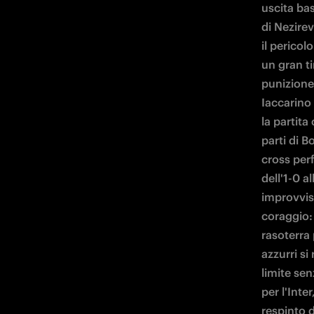
uscita bas
di Nezirev
il pericol
un gran ti
punizione:
Iaccarino 
la partita
parti di B
cross perf
dell'1-0 a
improvvis
coraggio: 
rasoterra 
azzurri si
limite sen
per l'Inte
respinto d