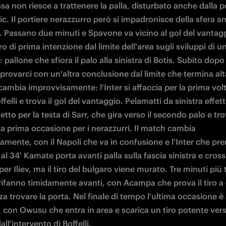
sa non riesce a trattenere la palla, disturbato anche dalla p
ic. Il portiere nerazzurro però si impadronisce della sfera a
o. Passano due minuti e Spavone va vicino al gol del vantagg
ro di prima intenzione dal limite dell'area sugli sviluppi di un 
 pallone che sfiora il palo alla sinistra di Botis. Subito dopo
provarci con un'altra conclusione dal limite che termina alta
 cambia improvvisamente: l'Inter si affaccia per la prima volta
offelli e trova il gol del vantaggio. Pelamatti da sinistra effet
etto per la testa di Sarr, che gira verso il secondo palo e trov
lla prima occasione per i nerazzurri. Il match cambia 
amente, con il Napoli che va in confusione e l'Inter che pre
al 34' Kamate porta avanti palla sulla fascia sinistra e cross
per Iliev, ma il tiro del bulgaro viene murato. Tre minuti più ta
 rifanno timidamente avanti, con Acampa che prova il tiro a g
za trovare la porta. Nel finale di tempo l'ultima occasione è
r, con Owusu che entra in area e scarica un tiro potente vers
all'intervento di Boffelli.