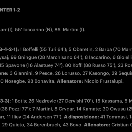
NTER 1-2
arr (I), 55' Iaccarino (N), 86' Martini (I).
3-4-2-1): 
1 Boffelli (55 Turi 64'); 5 Obaretin, 2 Barba (70 Mar
ysaj; 99 Gningue (28 Marchisano 64'), 8 Iaccarino, 6 Gioielli,
 Spavone (16 Alastuey 74'), 80 Koffi (88 Russo 75'); 23 Ros
one:
 3 Giannini, 9 Pesce, 26 Lorusso, 27 Kasongo, 29 Sequin
90 Nosegbe, 98 Bonavita. 
Allenatore:
 Nicolò Frustalupi.
3-3): 
1
Botis; 26 Nezirevic (27 Dervishi 70'), 15 Kassama, 5 M
(38 Pozzi 77'); 7 Martini, 8 Grygar, 14 Kamate; 30 Owusu (25 
rr, 11 Iliev (24 Andersen 77'). 
A disposizione:
 41 Tommasi, 13
, 29 Quieto, 34 Berenbruch, 43 Bovo. 
Allenatore:
 Cristian 