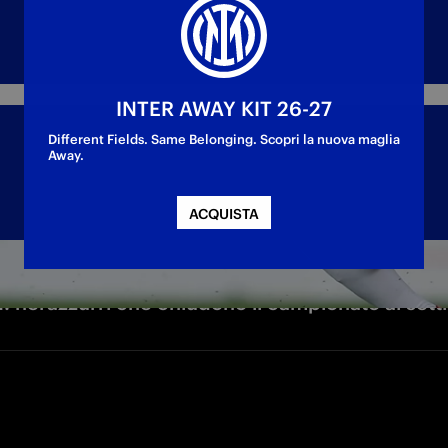
INTER AWAY KIT 26-27
Different Fields. Same Belonging. Scopri la nuova maglia
Away.
ACQUISTA
-1: nerazzurri che chiudono il campionato al set