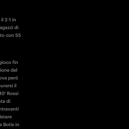
 2-1 in 
gazzi di 
to con 55 
gioco fin 
ione del 
ova però 
arsi il 
0' Rossi 
a di 
travanti 
stare 
 Botis in 