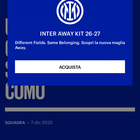
UNA
NOTTE
DA
INTER AWAY KIT 26-27
GRANDI
NUMERI:
LE
Different Fields. Same Belonging. Scopri la nuova maglia
Away.
STATS
DI
INTER
-
ACQUISTA
COMO
—
7 dic 2025
SQUADRA