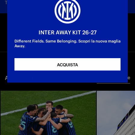
Tutte le notizie
Squadra
Società
Biglietti
F
INTER AWAY KIT 26-27
Different Fields. Same Belonging. Scopri la nuova maglia
Away.
ACQUISTA
ALTRE NOTIZIE
Tutte le notizie