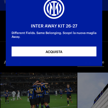
Tutte le notizie
Squadra
Società
Biglietti
F
INTER AWAY KIT 26-27
Different Fields. Same Belonging. Scopri la nuova maglia
Away.
ACQUISTA
ALTRE NOTIZIE
Tutte le notizie