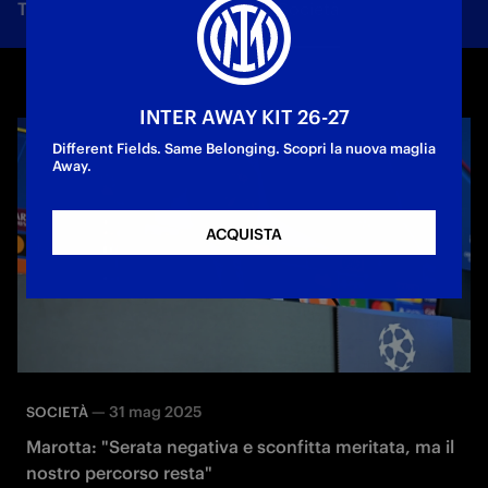
Tutte le notizie
Squadra
Società
Biglietti
F
INTER AWAY KIT 26-27
Different Fields. Same Belonging. Scopri la nuova maglia
Away.
ACQUISTA
—
31 mag 2025
SOCIETÀ
Marotta: "Serata negativa e sconfitta meritata, ma il
nostro percorso resta"