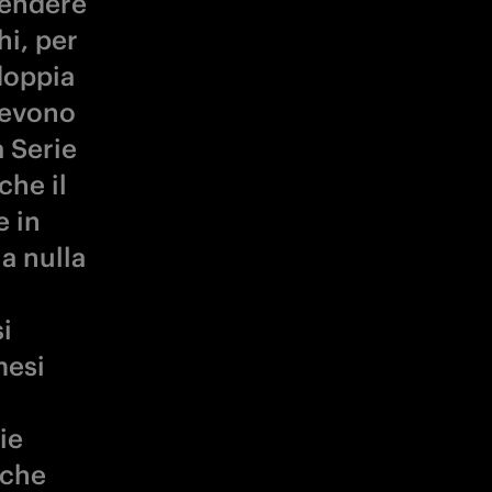
rendere
hi, per
doppia
 devono
a Serie
che il
e in
a nulla
i
mesi
a
ie
 che