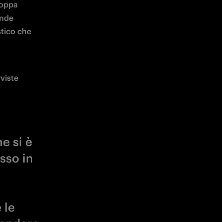
oppa 
nde 
tico che 
viste 
e si è
sso in
 le