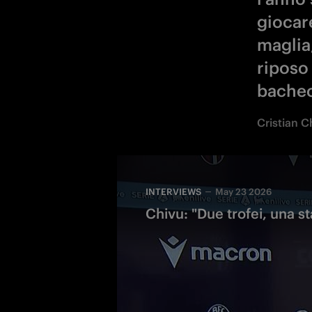
giocare
maglia
riposo
bachec
Cristian C
INTERVIEWS
May 23 2026
Chivu: "Due trofei, una s