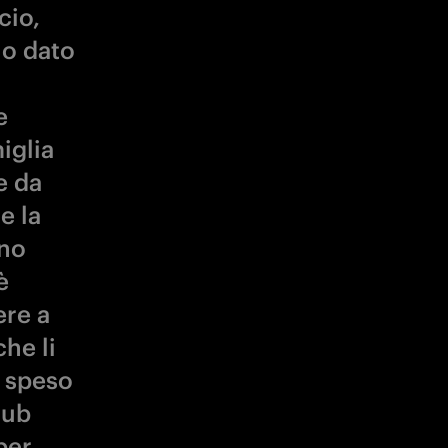
cio,
ho dato
e
iglia
e da
e la
ono
è
ere a
he li
o speso
lub
per