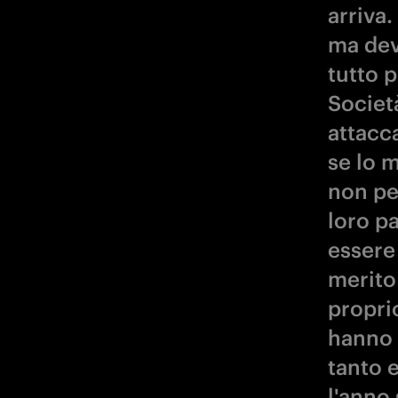
arriva.
ma dev
tutto p
Società
attacca
se lo 
non pe
loro p
essere
merito 
propri
hanno 
tanto 
l'anno