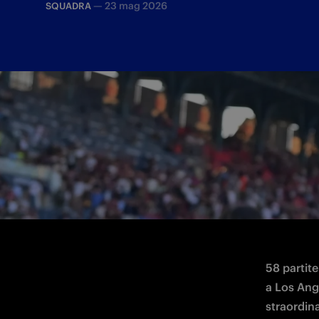
—
23 mag 2026
SQUADRA
Le parole del tecnico nerazzurro alla con
58 partite
a Los Ange
straordina