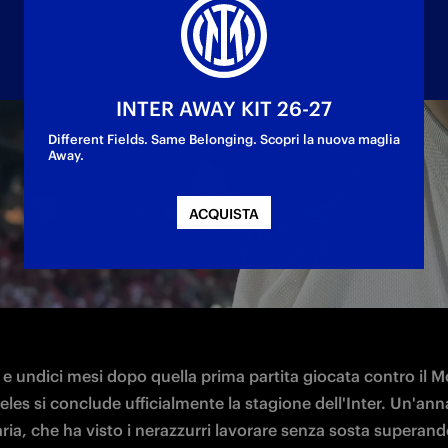
INTER AWAY KIT 26-27
Different Fields. Same Belonging. Scopri la nuova maglia
Away.
clusione della sua prima stagione da allenatore 
ACQUISTA
 e undici mesi dopo quella prima partita giocata contro il M
les si conclude ufficialmente la stagione dell'Inter. Un'anna
ria, che ha visto i nerazzurri lavorare senza sosta superand