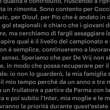
e qualità e contribuito, riuscendo a rip
tita in rimonta. Sono contento per Cocc
vic, per Diouf, per Pio che è andato in 
i gol stagionali: è chiaro che i giovani
re, ma cerchiamo di fargli assaggiare l
apire qual è il livello del campionato e 
non è semplice, continueremo a lavorar
 senso. Speriamo che per De Vrij non si
ve, in modo che possa recuperare per il
e: io non lo guarderò, la mia famiglia s
 il mio tempo perché da un anno e tre 
 un frullatore a partire da Parma con l
a e poi subito l'Inter, mia moglie e le m
avranno la priorità durante quest'estate