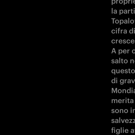
propri
la par
Topalo
cifra d
cresce
A per c
salto 
questo
di gra
Mondial
merita
sono in
salvezz
figlie 