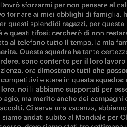
 Dovrò sforzarmi per non pensare al cal
o tornare ai miei obblighi di famiglia, 
er questi splendidi ragazzi, per questa
 e questi tifosi: cercherò di non restar
to al telefono tutto il tempo, la mia fam
merita. Questa squadra ha tante certezz
rdere, sono contento per il loro lavoro 
azienza, ora dimostrano tutti che poss
 competitivi e stare in questa squadra: 
loro, noi li abbiamo supportati per ess
o agio, ma merito anche dei compagni c
accolti. Ci serve una vacanza, abbiam
e siamo andati subito al Mondiale per C
 scorso, dove siamo stati tre settimane 