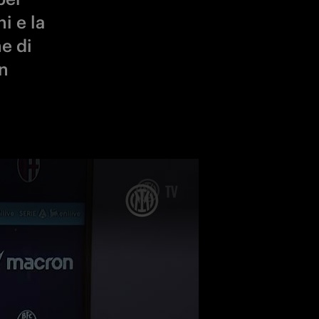
i e la
e di
n