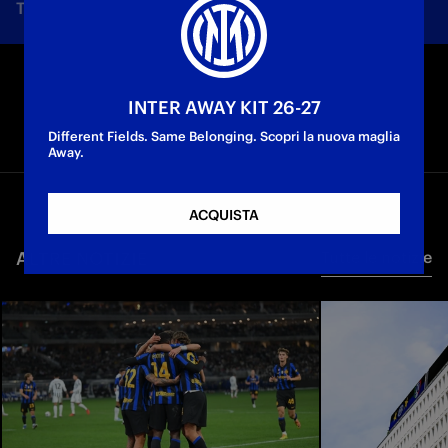
Tutte le notizie
Squadra
Società
Biglietti
F
INTER AWAY KIT 26-27
Different Fields. Same Belonging. Scopri la nuova maglia
Away.
ACQUISTA
ALTRE NOTIZIE
Tutte le notizie