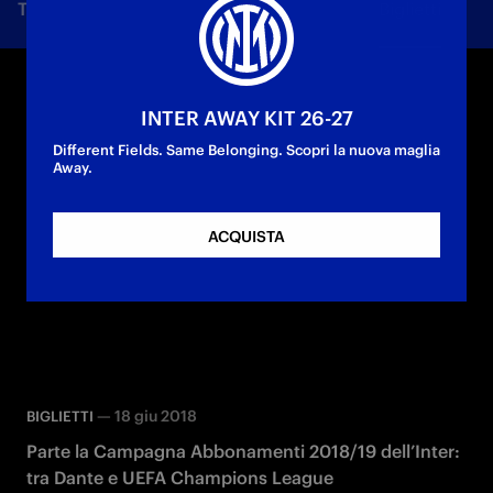
Tutte le notizie
Squadra
Società
Biglietti
F
INTER AWAY KIT 26-27
Different Fields. Same Belonging. Scopri la nuova maglia
Away.
ACQUISTA
—
18 giu 2018
BIGLIETTI
Parte la Campagna Abbonamenti 2018/19 dell’Inter:
tra Dante e UEFA Champions League