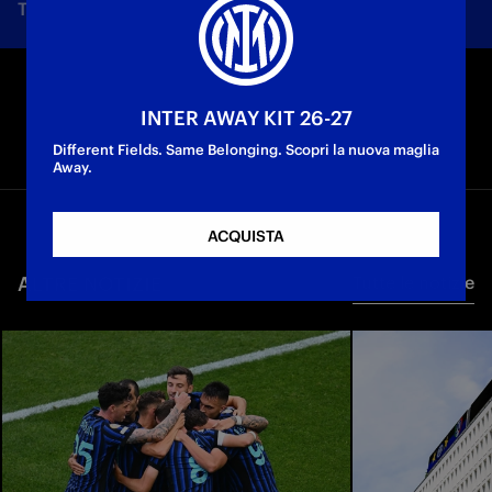
Tutte le notizie
Squadra
Società
Biglietti
F
INTER AWAY KIT 26-27
Different Fields. Same Belonging. Scopri la nuova maglia
Away.
ACQUISTA
ALTRE NOTIZIE
Tutte le notizie