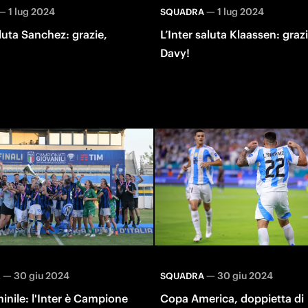
—
1 lug 2024
—
1 lug 2024
SQUADRA
aluta Sanchez: grazie,
L’Inter saluta Klaassen: grazi
Davy!
—
30 giu 2024
—
30 giu 2024
E
SQUADRA
nile: l'Inter è Campione
Copa America, doppietta di