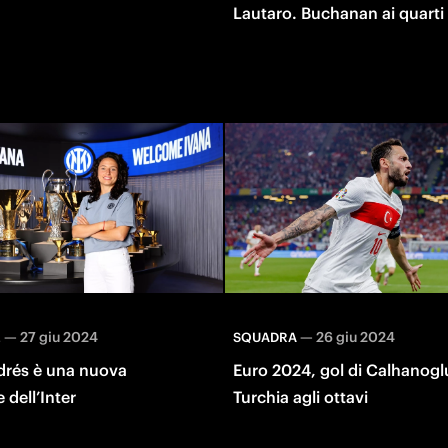
Lautaro. Buchanan ai quarti
—
27 giu 2024
—
26 giu 2024
E
SQUADRA
drés è una nuova
Euro 2024, gol di Calhanogl
 dell’Inter
Turchia agli ottavi