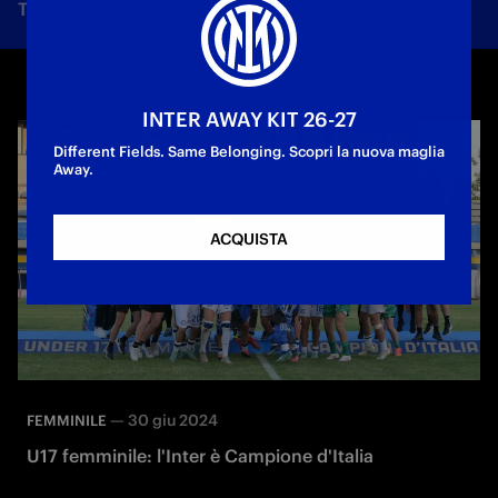
Tutte le notizie
Squadra
Società
Biglietti
F
INTER AWAY KIT 26-27
Different Fields. Same Belonging. Scopri la nuova maglia
Away.
ACQUISTA
—
30 giu 2024
FEMMINILE
U17 femminile: l'Inter è Campione d'Italia