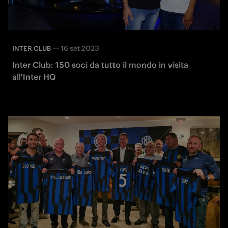
—
16 set 2023
INTER CLUB
Inter Club: 150 soci da tutto il mondo in visita
all'Inter HQ