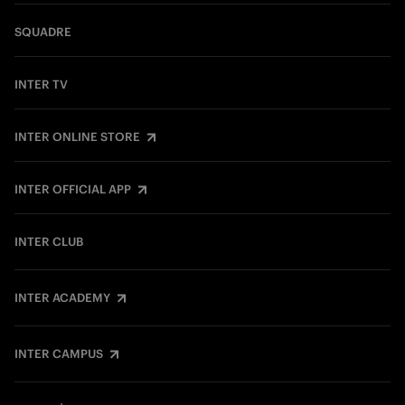
SQUADRE
INTER TV
INTER ONLINE STORE
INTER OFFICIAL APP
INTER CLUB
INTER ACADEMY
INTER CAMPUS