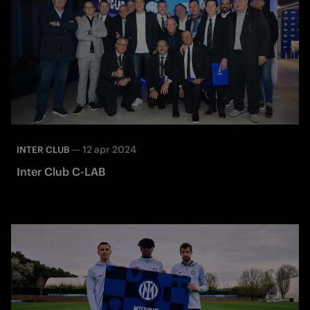
—
12 apr 2024
INTER CLUB
Inter Club C-LAB