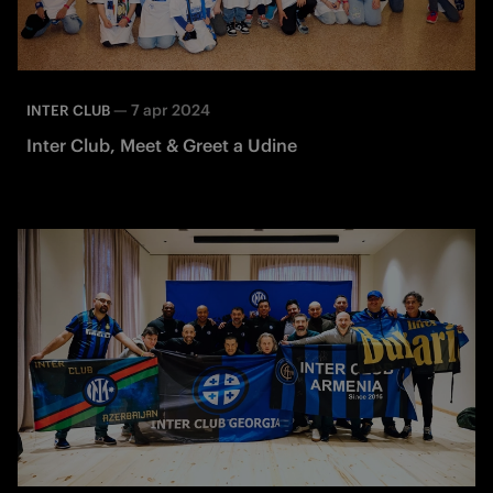
—
7 apr 2024
INTER CLUB
Inter Club, Meet & Greet a Udine