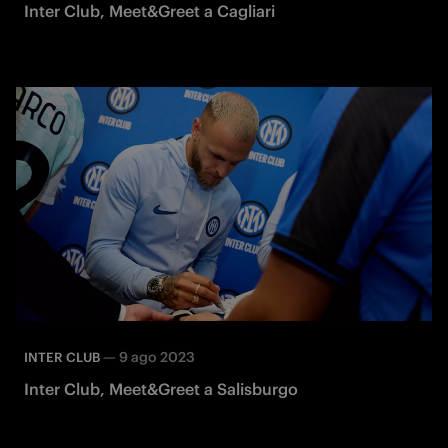
Inter Club, Meet&Greet a Cagliari
—
9 ago 2023
INTER CLUB
Inter Club, Meet&Greet a Salisburgo