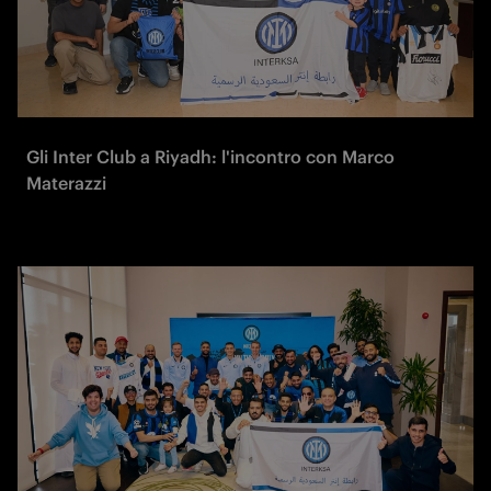
Gli Inter Club a Riyadh: l'incontro con Marco
Materazzi