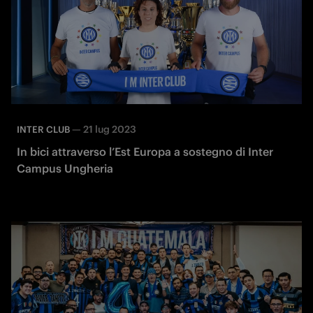
—
21 lug 2023
INTER CLUB
In bici attraverso l’Est Europa a sostegno di Inter
Campus Ungheria