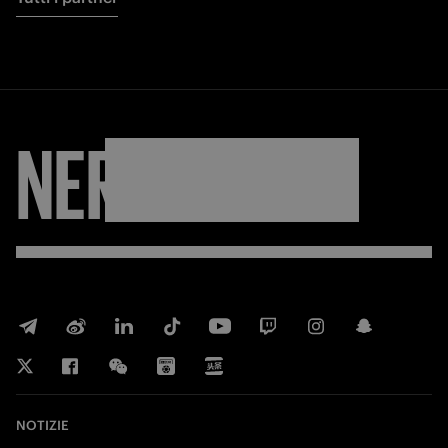
NERAZZURRI
NOTIZIE