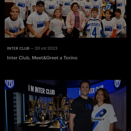
—
20 ott 2023
INTER CLUB
Inter Club, Meet&Greet a Torino