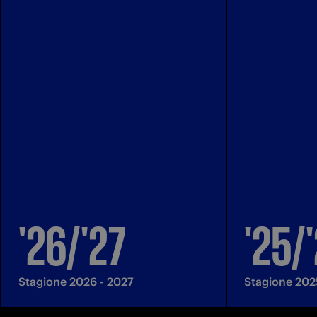
'26/'27
'25/
Stagione 2026 - 2027
Stagione 202