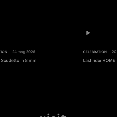
—
24 mag 2026
—
20
TION
CELEBRATION
a Scudetto in 8 mm
Last ride: HOME
Facebook
Twitter