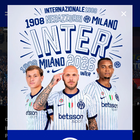
CHIUD
—
17 mag 2026
CELEBRATION
INTER-HELLAS VERONA, L'ARRIVO DEL
PULLMAN NERAZZURRO A SAN SIRO