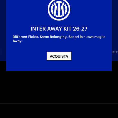
INTER AWAY KIT 26-27
Different Fields. Same Belonging. Scopri la nuova maglia
Away.
i
Femminile
Under 23
Settore Giovanile
Part
ACQUISTA