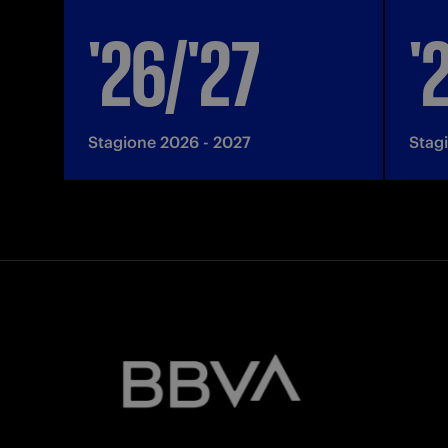
'26/'27
'
Stagione 2026 - 2027
Stag