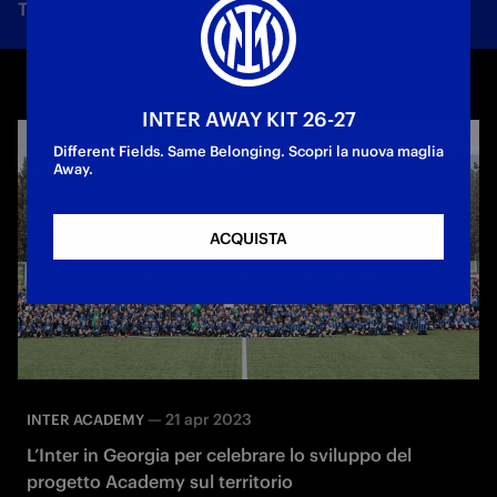
Tutte le notizie
Squadra
Società
Biglietti
F
INTER AWAY KIT 26-27
Different Fields. Same Belonging. Scopri la nuova maglia
Away.
ACQUISTA
—
21 apr 2023
INTER ACADEMY
L’Inter in Georgia per celebrare lo sviluppo del
progetto Academy sul territorio