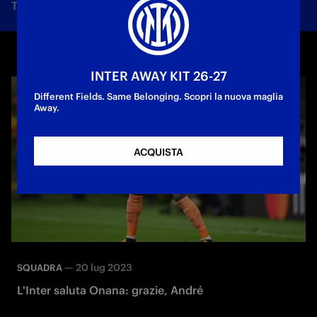
Tutte le notizie
Squadra
Società
Biglietti
F
INTER AWAY KIT 26-27
Different Fields. Same Belonging. Scopri la nuova maglia
Away.
ACQUISTA
—
20 lug 2023
SQUADRA
L'Inter saluta Onana: grazie, André