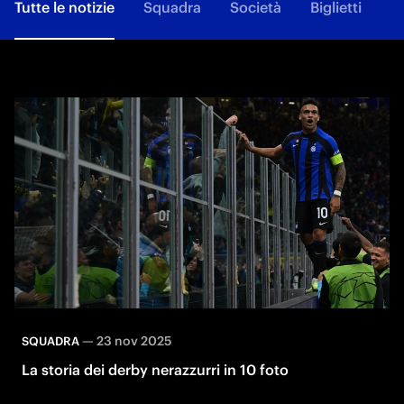
Tutte le notizie
Squadra
Società
Biglietti
F
—
23 nov 2025
SQUADRA
La storia dei derby nerazzurri in 10 foto