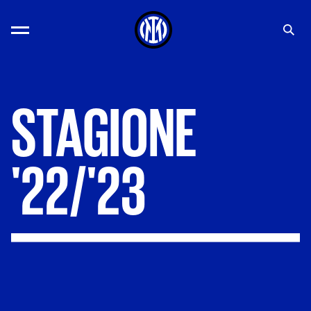
STAGIONE
'22/'23