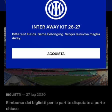
Tutte le notizie
Squadra
Società
Biglietti
F
INTER AWAY KIT 26-27
Different Fields. Same Belonging. Scopri la nuova maglia
Away.
ACQUISTA
—
27 lug 2020
BIGLIETTI
Rimborso dei biglietti per le partite disputate a porte
chiuse