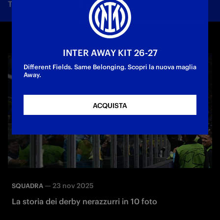
Tutte le notizie
Squadra
Società
Biglietti
F
INTER AWAY KIT 26-27
Different Fields. Same Belonging. Scopri la nuova maglia
Away.
ACQUISTA
—
23 nov 2025
SQUADRA
La storia dei derby nerazzurri in 10 foto