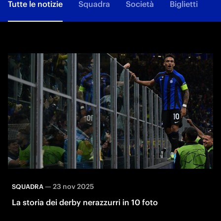
Tutte le notizie
Squadra
Società
Biglietti
F
—
23 nov 2025
SQUADRA
La storia dei derby nerazzurri in 10 foto