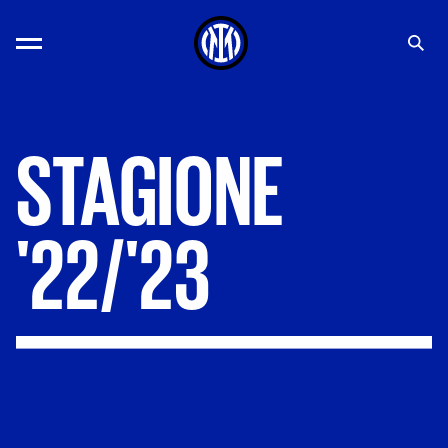
STAGIONE
'22/'23