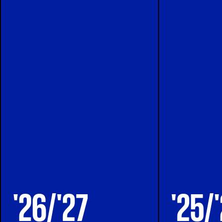
'26/'27
'25/