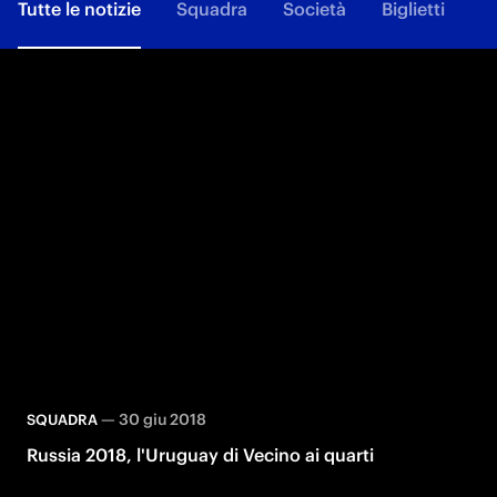
Tutte le notizie
Squadra
Società
Biglietti
F
—
30 giu 2018
SQUADRA
Russia 2018, l'Uruguay di Vecino ai quarti